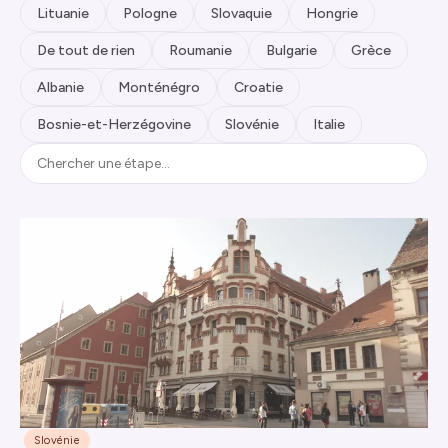
Lituanie
Pologne
Slovaquie
Hongrie
De tout de rien
Roumanie
Bulgarie
Grèce
Albanie
Monténégro
Croatie
Bosnie-et-Herzégovine
Slovénie
Italie
Slovénie