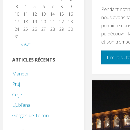
3
4
5
6
7
8
9
Pendant notre
10
11
12
13
14
15
16
nous avons fai
17
18
19
20
21
22
23
première dans l
24
25
26
27
28
29
30
pu découvrir l
31
et son trompet
« Avr
Lire la suit
ARTICLES RÉCENTS
Maribor
Ptuj
Celje
Ljubljana
Gorges de Tolmin