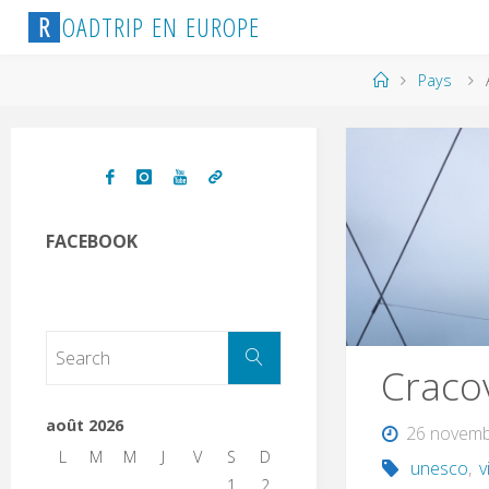
R
O
A
D
T
R
I
P
E
N
E
U
R
O
P
E
Pays
FACEBOOK
Craco
août 2026
26 novemb
L
M
M
J
V
S
D
unesco
,
v
1
2