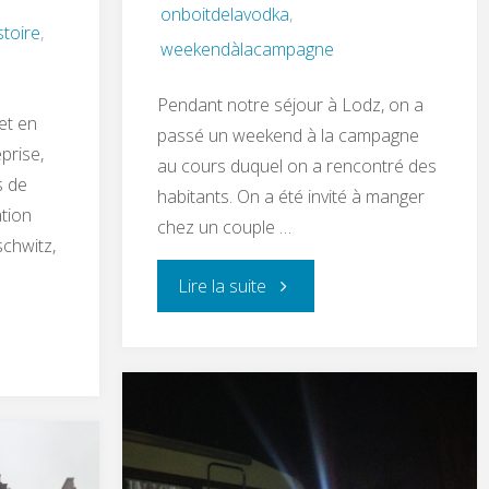
onboitdelavodka
,
stoire
,
weekendàlacampagne
Pendant notre séjour à Lodz, on a
et en
passé un weekend à la campagne
prise,
au cours duquel on a rencontré des
s de
habitants. On a été invité à manger
ation
chez un couple …
schwitz,
Lire la suite