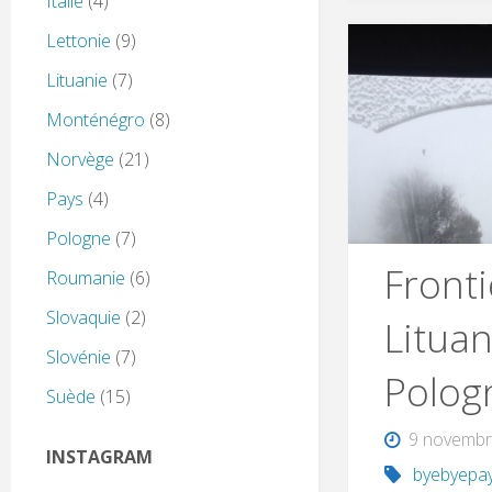
Italie
(4)
Lettonie
(9)
Lituanie
(7)
Monténégro
(8)
Norvège
(21)
Pays
(4)
Pologne
(7)
Fronti
Roumanie
(6)
Slovaquie
(2)
Lituan
Slovénie
(7)
Polog
Suède
(15)
9 novembr
INSTAGRAM
byebyepay