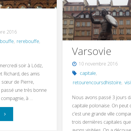
re 2016
ebouffe
,
rerebouffe
,
Varsovie
10 novembre 2016
mercredi soir à Lódz,
capitale
,
 Richard, des amis
a sœur de Pierre,
retourencoursdhistoire
,
vis
a passé une très bonne
Nous avons passé 3 jours d
r compagnie, à …
capitale polonaise. On peut 
c’est une grande ville comp
e
trois dernières capitales qu
avons visitées. On a découve