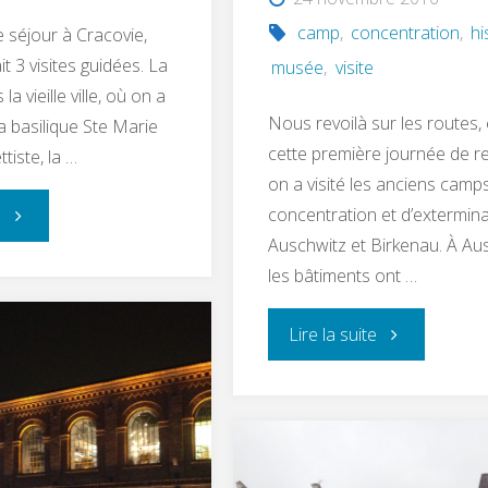
camp
,
concentration
,
hi
 séjour à Cracovie,
t 3 visites guidées. La
musée
,
visite
a vieille ville, où on a
Nous revoilà sur les routes, 
a basilique Ste Marie
cette première journée de re
tiste, la …
on a visité les anciens camp
concentration et d’extermin
e
Auschwitz et Birkenau. À Au
les bâtiments ont …
Lire la suite