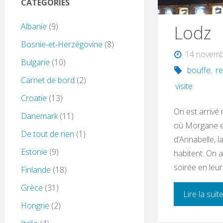
CATÉGORIES
Lodz
Albanie
(9)
Bosnie-et-Herzégovine
(8)
14 novemb
Bulgarie
(10)
bouffe
,
r
Carnet de bord
(2)
visite
Croatie
(13)
On est arrivé 
Danemark
(11)
où Morgane et
De tout de rien
(1)
d’Annabelle, l
Estonie
(9)
habitent. On 
soirée en leu
Finlande
(18)
Grèce
(31)
Lire la suit
Hongrie
(2)