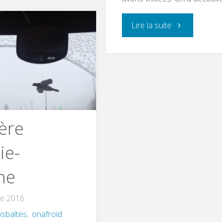
Lire la suite
ère
ie-
ne
e 2016
sbaltes
,
onafroid