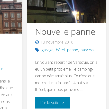
Nouvelle panne
13 novembre 2016
garage
,
hôtel
,
panne
,
pascool
En voulant repartir de Varsovie, on a
ite
eu un petit problème : le camping-
car ne démarrait plus. Ce n’est que
ans la
mercredi matin, après 4 nuits à
dire que
l’hôtel, que nous pouvons …
arée aux
e nous
Lire la suite
rt la …