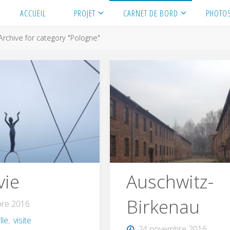
ACCUEIL
PROJET
CARNET DE BORD
PHOTO
Archive for category "Pologne"
vie
Auschwitz-
Birkenau
re 2016
ille
,
visite
24 novembre 2016