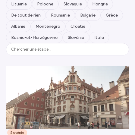
Lituanie
Pologne
Slovaquie
Hongrie
De tout de rien
Roumanie
Bulgarie
Grèce
Albanie
Monténégro
Croatie
Bosnie-et-Herzégovine
Slovénie
Italie
Slovénie