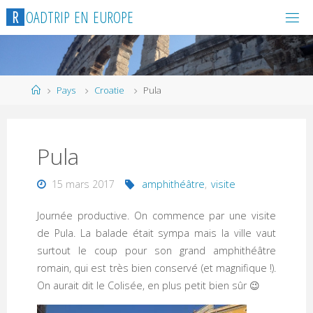
R
O
A
D
T
R
I
P
E
N
E
U
R
O
P
E
Pays
Croatie
Pula
Pula
15 mars 2017
amphithéâtre
,
visite
Journée productive. On commence par une visite
de Pula. La balade était sympa mais la ville vaut
surtout le coup pour son grand amphithéâtre
romain, qui est très bien conservé (et magnifique !).
On aurait dit le Colisée, en plus petit bien sûr 😉